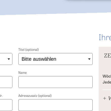
Ihr
Titel (optional)
ZE
Name
Wöch
Jede
r.
Adresszusatz (optional)
+ W