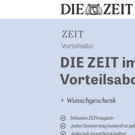
ZEIT
Übersicht DIE ZEIT Print
Übersicht DIE ZEIT Digital
Übersicht
Übersicht
Übersicht
Übersicht
Vorteilsabo
DIE ZEIT i
Vorteilsab
+ Wunschgeschenk
Inklusive ZEITmagazin
Jeden Donnerstag kostenfrei gel
Jederzeit monatlich kündbar